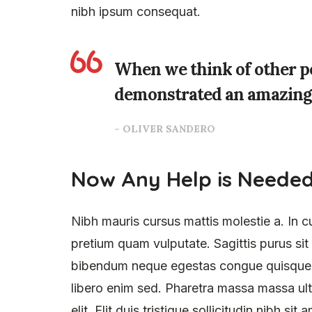
nibh ipsum consequat.
When we think of other pe
demonstrated an amazing ab
– OLIVER SANDERO
Now Any Help is Neede
Nibh mauris cursus mattis molestie a. In c
pretium quam vulputate. Sagittis purus si
bibendum neque egestas congue quisque. Vi
libero enim sed. Pharetra massa massa ult
elit. Elit duis tristique sollicitudin nibh s