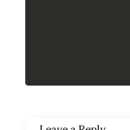
Health Care Delivery
#CHARITY
Leave a Reply