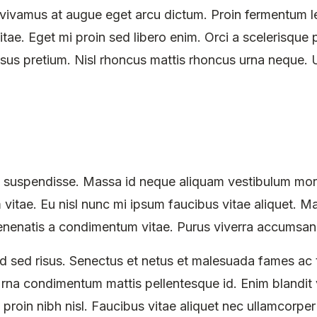
at vivamus at augue eget arcu dictum. Proin fermentum l
itae. Eget mi proin sed libero enim. Orci a scelerisque
s pretium. Nisl rhoncus mattis rhoncus urna neque. Ul
suspendisse. Massa id neque aliquam vestibulum morbi 
itae. Eu nisl nunc mi ipsum faucibus vitae aliquet. M
nenatis a condimentum vitae. Purus viverra accumsan in
sed risus. Senectus et netus et malesuada fames ac t
Urna condimentum mattis pellentesque id. Enim blandit
s proin nibh nisl. Faucibus vitae aliquet nec ullamcorper