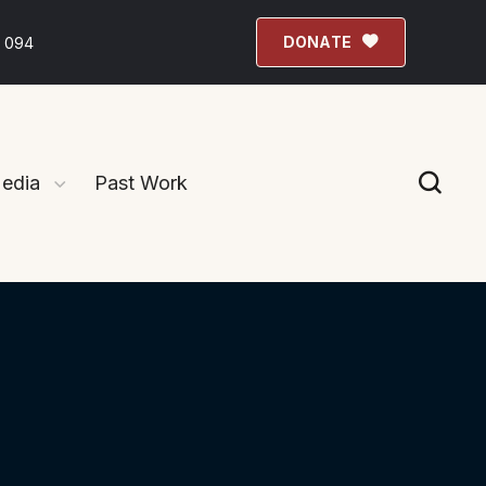
DONATE
 094
edia
Past Work