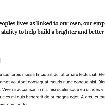
oples lives as linked to our own, our em
ility to help build a brighter and better
d
ursus turpis massa tincidunt dui ut ornare lectus sit.
t amet volutpat consequat mauris nunc congue nisi. Bl
verra accumsan in nisl nisi scelerisque eu ultrices vi
ricies mi quis hendrerit dolor magna eget. A arcu cur
it amet commodo.